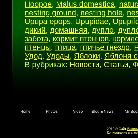
Hoopoe
,
Malus domestica
,
natur
nesting ground
,
nesting hole
,
nes
Upupa epops
,
Upupidae
,
Upupif
дикий
,
домашняя
,
дупло
,
дупл
забота
,
кормит птенцов
,
кормл
птенцы
,
птица
,
птичье гнездо
,
Удод
,
Удоды
,
Яблоки
,
Яблоня 
В рубриках:
Новости
,
Статьи
,
Ф
Home
Photos
Video
Blog & News
My Boo
2012 © Сайт
Васил
Копирование матер