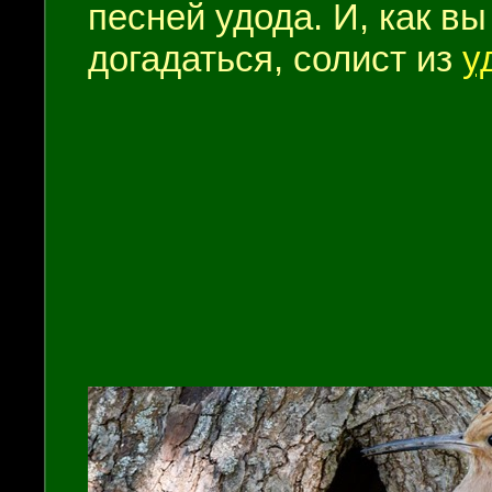
песней удода. И, как в
догадаться, солист из
у