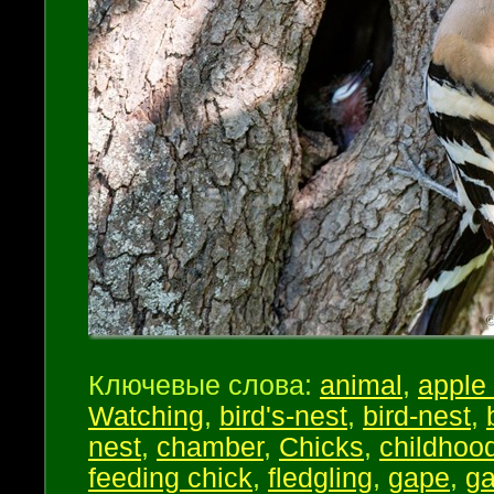
Ключевые слова:
animal
,
apple 
Watching
,
bird's-nest
,
bird-nest
,
nest
,
chamber
,
Chicks
,
childhoo
feeding chick
,
fledgling
,
gape
,
ga