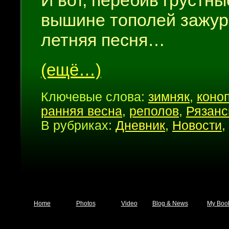
И вот, перебив грустны
вышине тополей зажур
летняя песня…
(ещё…)
Ключевые слова:
зимняк
,
коно
ранняя весна
,
реполов
,
Рязанс
В рубриках:
Дневник
,
Новости
,
Home
Photos
Video
Blog & News
My Boo