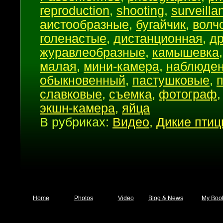
reproduction
,
shooting
,
surveilla
аистообразные
,
бугайчик
,
волч
голенастые
,
дистанционная
,
д
журавлеобразные
,
камышевка
малая
,
мини-камера
,
наблюде
обыкновенный
,
пастушковые
,
славковые
,
съемка
,
фотограф
экшн-камера
,
яйца
В рубриках:
Видео
,
Дикие пти
Home
Photos
Video
Blog & News
My Boo