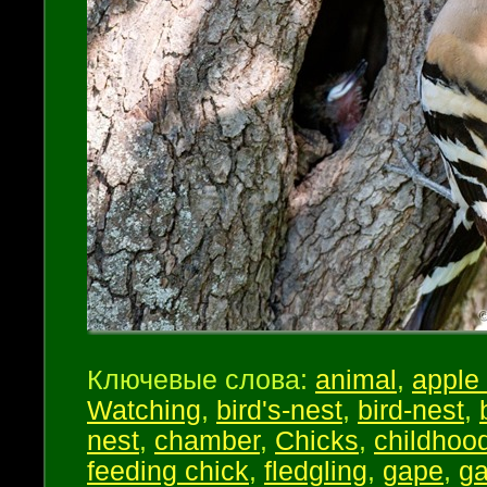
Ключевые слова:
animal
,
apple 
Watching
,
bird's-nest
,
bird-nest
,
nest
,
chamber
,
Chicks
,
childhoo
feeding chick
,
fledgling
,
gape
,
ga