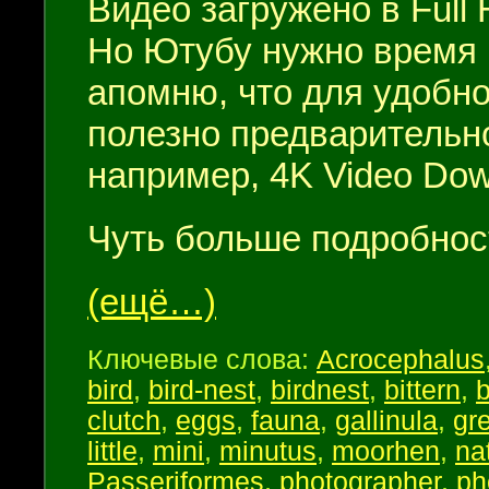
Видео загружено в Full H
Но Ютубу нужно время 
апомню, что для удобно
полезно предварительно
например, 4K Video Dow
Чуть больше подробнос
(ещё…)
Ключевые слова:
Acrocephalus
bird
,
bird-nest
,
birdnest
,
bittern
,
clutch
,
eggs
,
fauna
,
gallinula
,
gr
little
,
mini
,
minutus
,
moorhen
,
na
Passeriformes
,
photographer
,
ph