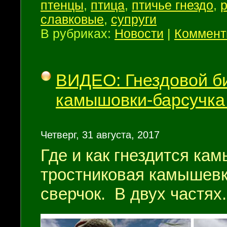
птенцы
,
птица
,
птичье гнездо
,
славковые
,
супруги
В рубриках:
Новости
|
Коммент
ВИДЕО: Гнездовой би
камышовки-барсучка 
Четверг, 31 августа, 2017
Где и как гнездится ка
тростниковая камышевк
сверчок. В двух частях.