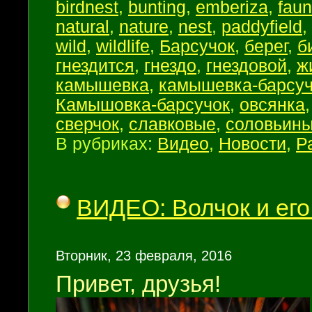
birdnest
,
bunting
,
emberiza
,
fau
natural
,
nature
,
nest
,
paddyfield
,
wild
,
wildlife
,
Барсучок
,
берег
,
б
гнездится
,
гнездо
,
гнездовой
,
ж
камышевка
,
камышевка-барсуч
Камышовка-барсучок
,
овсянка
сверчок
,
славковые
,
соловьин
В рубриках:
Видео
,
Новости
,
Р
ВИДЕО: Волчок и его
Вторник, 23 февраля, 2016
Привет, друзья!