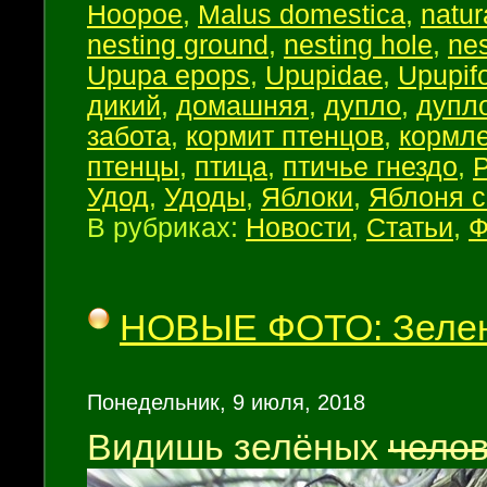
Hoopoe
,
Malus domestica
,
natur
nesting ground
,
nesting hole
,
nes
Upupa epops
,
Upupidae
,
Upupif
дикий
,
домашняя
,
дупло
,
дупл
забота
,
кормит птенцов
,
кормл
птенцы
,
птица
,
птичье гнездо
,
Удод
,
Удоды
,
Яблоки
,
Яблоня 
В рубриках:
Новости
,
Статьи
,
Ф
НОВЫЕ ФОТО: Зелен
Понедельник, 9 июля, 2018
Видишь зелёных
челов