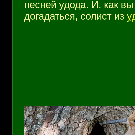
песней удода. И, как в
догадаться, солист из
у