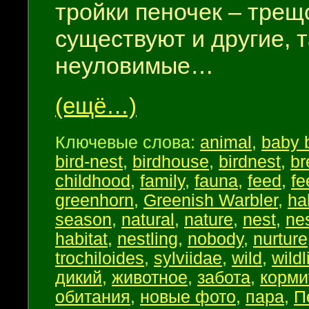
тройки пеночек – трещо
существуют и другие, 
неуловимые…
(ещё…)
Ключевые слова:
animal
,
baby 
bird-nest
,
birdhouse
,
birdnest
,
br
childhood
,
family
,
fauna
,
feed
,
fe
greenhorn
,
Greenish Warbler
,
ha
season
,
natural
,
nature
,
nest
,
ne
habitat
,
nestling
,
nobody
,
nurture
trochiloides
,
sylviidae
,
wild
,
wildl
дикий
,
животное
,
забота
,
корми
обитания
,
новые фото
,
пара
,
П