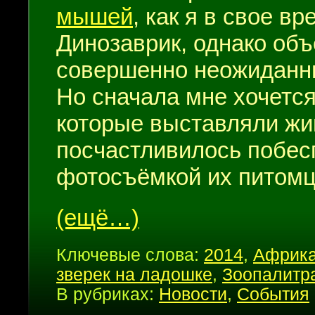
мышей
, как я в свое в
Динозаврик, однако об
совершенно неожиданн
Но сначала мне хочется
которые выставляли жи
посчастливилось побесп
фотосъёмкой их питомц
(ещё…)
Ключевые слова:
2014
,
Африка
зверек на ладошке
,
Зоопалитр
В рубриках:
Новости
,
События