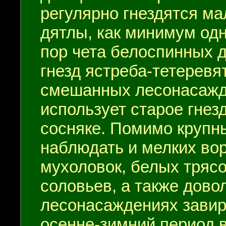
регулярно гнездятся м
дятлы, как минимум одн
пор чета белоспинных 
гнезд ястреба-тетеревя
смешанных лесонасажд
использует старое гнез
сосняке. Помимо крупн
наблюдать и мелких во
мухоловок, белых трясог
соловьев, а также дово
лесонасаждениях завир
осенне-зимний период 