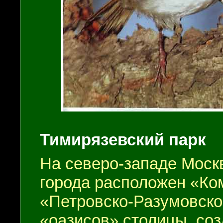
Тимирязевский парк
На северо-западе Москв
города расположен «Ко
«Петровско-Разумовское
«оазисов» столицы, со