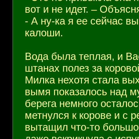
вот и не идет. – Объяс
- А ну-ка я ее сейчас в
калоши.
Вода была теплая, и В
штанах полез за корово
Милка нехотя стала вых
вымя показалось над му
берега немного осталос
метнулся к корове и с 
вытащил что-то большое
даже вскрикнула с испуг