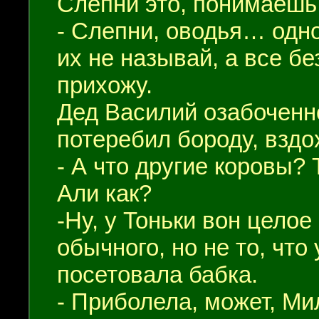
Слепни это, понимаешь.
- Слепни, оводья… одно 
их не называй, а все бе
прихожу.
Дед Василий озабоченн
потеребил бороду, вздо
- А что другие коровы?
Али как?
-Ну, у Тоньки вон цело
обычного, но не то, что 
посетовала бабка.
- Приболела, может, М