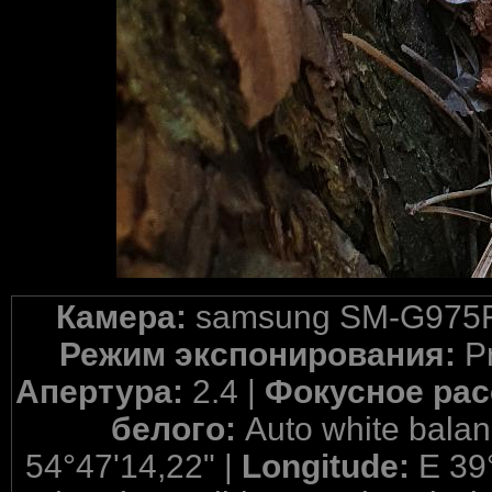
Камера:
samsung SM-G975F
Режим экспонирования:
P
Апертура:
2.4 |
Фокусное рас
белого:
Auto white balan
54°47'14,22" |
Longitude:
E 39