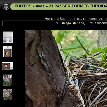
PHOTOS
»
aves
»
21 PASSERIFORMES TURDIDAE
Нажмите See map (ссылка после ключев
9 |
Гнездо. Деряба, Turdus viscivor