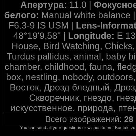
Апертура:
11.0 |
Фокусное
белого:
Manual white balance 
F6.3-9 IS USM |
Lens-Informa
48°19'9,58" |
Longitude:
E 13
House, Bird Watching, Chicks,
Turdus pallidus, animal, baby bir
chamber, childhood, fauna, fledgl
box, nestling, nobody, outdoors,
Восток, Дрозд бледный, Дроз
Скворечник, гнездо, гнез
искусственное, природа, птен
Всего изображений:
28
You can send all your questions or wishes to me. Kontakt zu