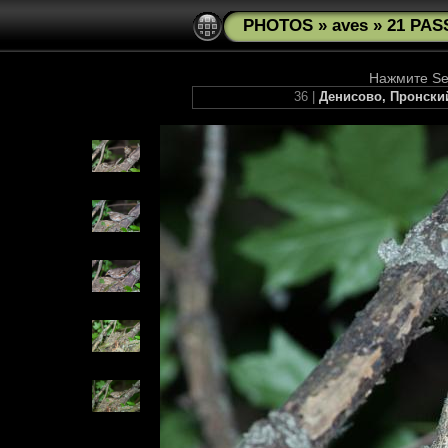
PHOTOS
»
aves
»
21 PAS
Нажмите See
36 |
Денисово, Пронский