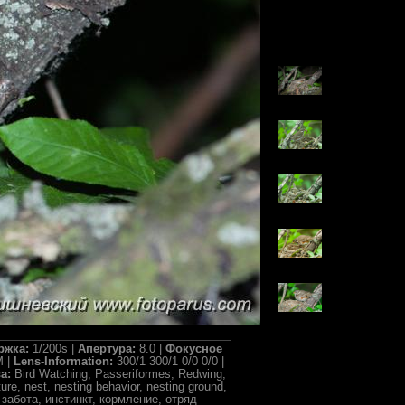
ржка:
1/200s |
Апертура:
8.0 |
Фокусное
M |
Lens-Information:
300/1 300/1 0/0 0/0 |
ва:
Bird Watching, Passeriformes, Redwing,
ture, nest, nesting behavior, nesting ground,
е, забота, инстинкт, кормление, отряд