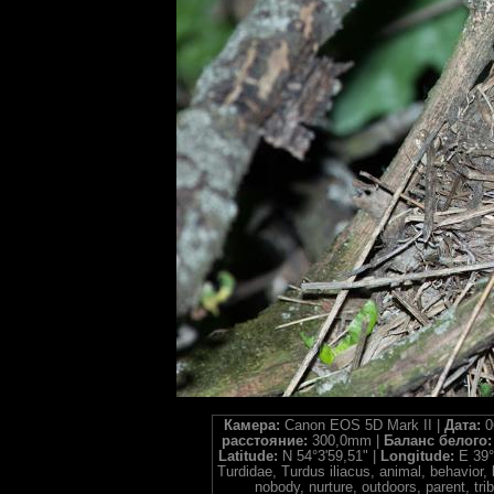
Камера:
Canon EOS 5D Mark II |
Дата:
0
расстояние:
300,0mm |
Баланс белого
Latitude:
N 54°3'59,51" |
Longitude:
E 39°
Turdidae, Turdus iliacus, animal, behavior, 
nobody, nurture, outdoors, parent, t