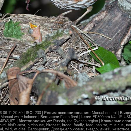
6.06.11 20:50 |
ISO:
200 |
Режим экспонирования:
Manual control |
Выде
:
Manual white balance |
Вспышка:
Flash fired |
Lens:
EF300mm f/4L IS US
48'46,87" |
Местоположение:
Russia, the Ryazan region |
Ключевые сло
bird, bird's-nest, birdhouse, birdnest, brood, family, feed, habitat, musicus, na
ribal, wild, wildlife, Белобровик, Дрозд-белобровик, гнездо, дикий, животно