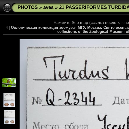
PHOTOS
»
aves
»
21 PASSERIFORMES TURDIDAE
Нажмите See map (ссылка после ключев
4 |
Оологическая коллекция зоомузея МГУ, Москва. Снято осенью 20
collections of the Zoological Museum of