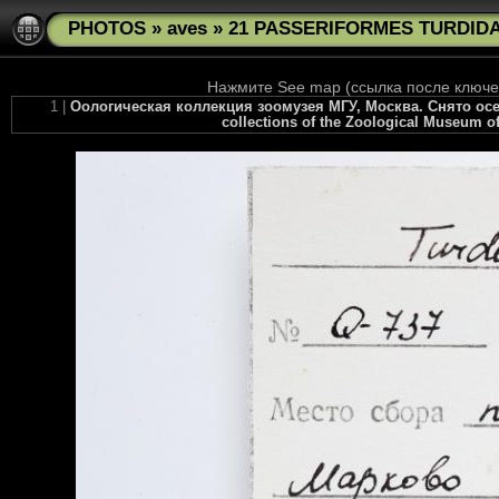
PHOTOS
»
aves
»
21 PASSERIFORMES TURDIDA
Нажмите See map (ссылка после ключев
1 |
Оологическая коллекция зоомузея МГУ, Москва. Снято осен
collections of the Zoological Museum of