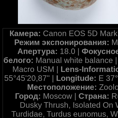
Камера:
Canon EOS 5D Mark 
Режим экспонирования:
M
Апертура:
18.0 |
Фокусное
белого:
Manual white balance 
Macro USM |
Lens-Informati
55°45'20,87" |
Longitude:
E 37°
Местоположение:
Zool
Город:
Moscow |
Страна:
R
Dusky Thrush, Isolated On 
Turdidae, Turdus eunomus, Wh