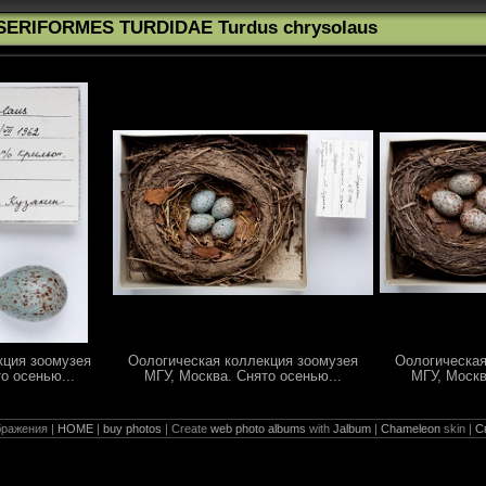
SERIFORMES TURDIDAE Turdus chrysolaus
кция зоомузея
Оологическая коллекция зоомузея
Оологическая
о осенью...
МГУ, Москва. Снято осенью...
МГУ, Москв
ражения |
HOME
|
buy photos
| Create
web photo albums
with
Jalbum
|
Chameleon
skin |
С