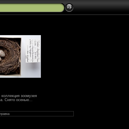
 коллекция зоомузея
а. Снято осенью...
правка