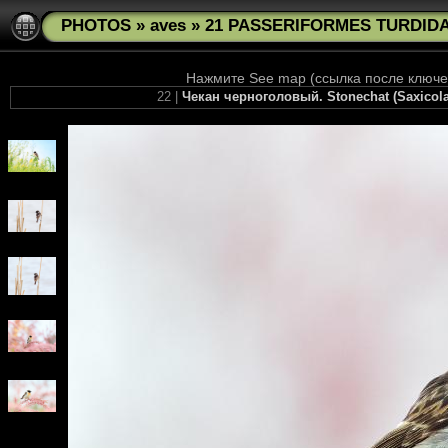
PHOTOS
»
aves
»
21 PASSERIFORMES TURDIDAE 
Нажмите See map (ссылка после ключев
22 |
Чекан черноголовый. Stonechat (Saxicola 