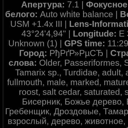
Апертура:
7.1 |
Фокусное
белого:
Auto white balance |
В
USM +1.4x III |
Lens-Informat
43°24'4,94" |
Longitude:
E 
Unknown (1) |
GPS time:
11:2
Город:
РђРґР»РµСЂ |
Стр
слова:
Older, Passeriformes, 
Tamarix sp., Turdidae, adult, 
fullmouth, male, marked, mature
roost, salt cedar, saturated, si
Бисерник, Божье дерево,
Гребенщик, Дроздовые, Тамар
взрослый, дерево, животное,