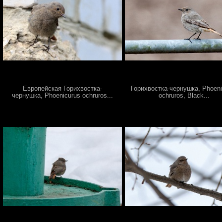
Европейская Горихвостка-
Горихвостка-чернушка, Phoeni
чернушка, Phoenicurus ochruros...
ochruros, Black...