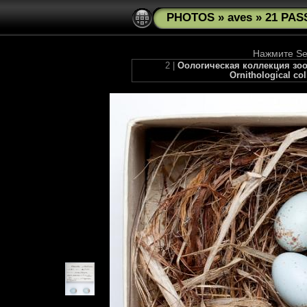
PHOTOS
»
aves
»
21 PAS
Нажмите See
2 |
Оологическая коллекция зоом
Ornithological co