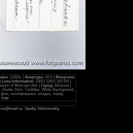
жка:
1/200s |
Апертура:
18.0 |
Фокусное
|
Lens-Information:
100/1 100/1 0/0 0/0 |
useum of Moscow Univ |
Город:
Moscow |
, Studio Shot, Turdidae, White Background,
лый фон, изолированно, кладка, отряд
 map
rus@mail.ru. Vasiliy Vishnevskiy