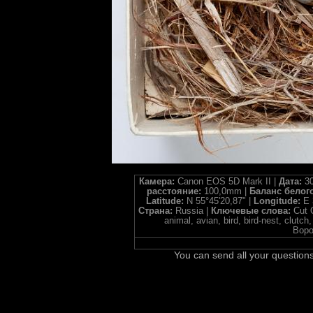
Камера:
Canon EOS 5D Mark II |
Дата:
30
расстояние:
100,0mm |
Баланс белог
Latitude:
N 55°45'20,87" |
Longitude:
E 
Страна:
Russia |
Ключевые слова:
Cut 
animal, avian, bird, bird-nest, clu
Воро
You can send all your questions