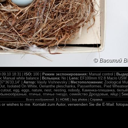
.09.10 18:31 |
ISO:
100 |
Режим экспонирования:
Manual control |
Выдер
о:
Manual white balance |
Вспышка:
No |
Lens:
EF100mm f/2.8 Macro USM 
37°36'33,14" |
Автор:
Vasily Vishnevsky |
Местоположение:
Zoological M
Out, Isolated On White, Oenanthe pleschanka, Passeriformes, Pied Wheatear
tch, cutout, egg, eggs, nature, nest, nesting, nobody, Каменка-плешанка, бе
бьинообразные, птичье, птичье гнездо, семейство Дроздовые, яйцо |
See
Всего изображений:
3
|
HOME
|
buy photos
|
Справка
 or wishes to me. Kontakt zum Autor, verwenden Sie die E-Mail: fotopa