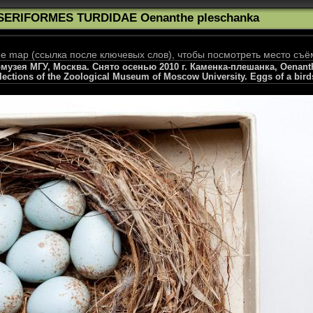
SERIFORMES TURDIDAE Oenanthe pleschanka
 map (ссылка после ключевых слов), чтобы посмотреть место съё
узея МГУ, Москва. Снято осенью 2010 г. Каменка-плешанка, Oenanthe
llections of the Zoological Museum of Moscow University. Eggs of a bird