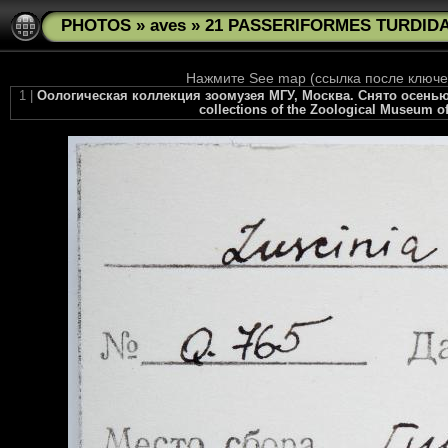
PHOTOS
»
aves
»
21 PASSERIFORMES TURDIDAE
Нажмите See map (ссылка после ключев
1 |
Оологическая коллекция зоомузея МГУ, Москва. Снято осенью 2
collections of the Zoological Museum of