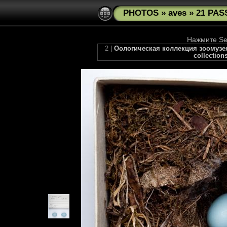
PHOTOS
»
aves
»
21 PAS
Нажмите See
2 |
Оологическая коллекция зоомузея М
collection