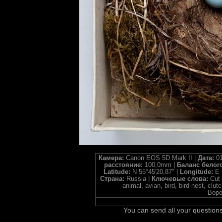
Камера:
Canon EOS 5D Mark II |
Дата:
01
расстояние:
100,0mm |
Баланс белог
Latitude:
N 55°45'20,87" |
Longitude:
E 
Страна:
Russia |
Ключевые слова:
Cut 
animal, avian, bird, bird-nest, c
Воро
You can send all your questions