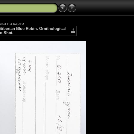
мки на карте
berian Blue Robin. Ornithological
io Shot.