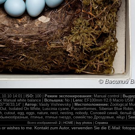
.10.10 14:01 |
ISO:
100 |
Режим экспонирования:
Manual control |
Выдер
о:
Manual white balance |
Вспышка:
No |
Lens:
EF100mm f/2.8 Macro USM 
37°36'33,14" |
Автор:
Vasily Vishnevsky |
Местоположение:
Zoological M
Out, Isolated On White, Luscinia cyane, Passeriformes, Siberian Blue Robin
lutch, cutout, egg, eggs, nature, nest, nesting, nobody, Соловей синий, белы
бьинообразные, птичье, птичье гнездо, семейство Дроздовые, яйцо |
See
Всего изображений:
2
|
HOME
|
buy photos
|
Справка
 or wishes to me. Kontakt zum Autor, verwenden Sie die E-Mail: fotopa