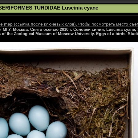
SERIFORMES TURDIDAE Luscinia cyane
 map (ссылка после ключевых слов), чтобы посмотреть место съё
ГУ, Москва. Снято осенью 2010 г. Соловей синий, Luscinia cyane, Si
s of the Zoological Museum of Moscow University. Eggs of a birds. Stud