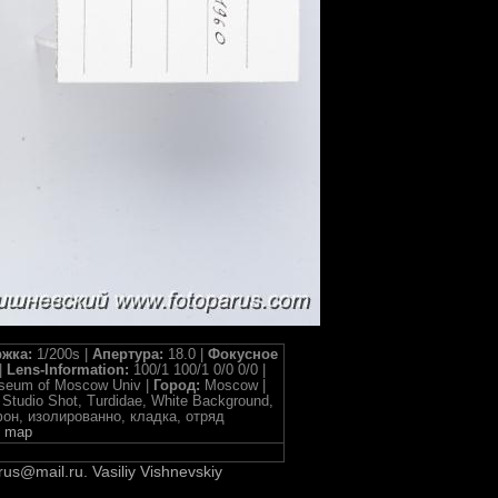
жка:
1/200s |
Апертура:
18.0 |
Фокусное
|
Lens-Information:
100/1 100/1 0/0 0/0 |
useum of Moscow Univ |
Город:
Moscow |
, Studio Shot, Turdidae, White Background,
й фон, изолированно, кладка, отряд
 map
rus@mail.ru. Vasiliy Vishnevskiy