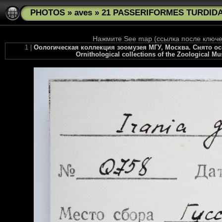
PHOTOS
»
aves
»
21 PASSERIFORMES TURDIDAE 
Нажмите See map (ссылка после ключев
1 |
Оологическая коллекция зоомузея МГУ, Москва. Снято осень
Ornithological collections of the Zoological M