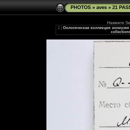
PHOTOS
»
aves
»
21 PAS
Нажмите See
1 |
Оологическая коллекция зоомузея М
collection