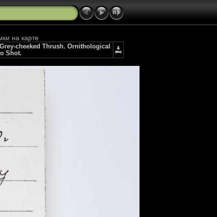
мки на карте
rey-cheeked Thrush. Ornithological
io Shot.