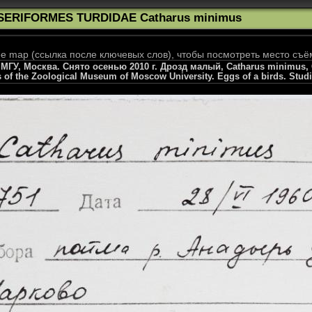
SERIFORMES TURDIDAE Catharus minimus
 map (ссылка после ключевых слов), чтобы посмотреть место съё
ГУ, Москва. Снято осенью 2010 г. Дрозд малый, Catharus minimus, G
s of the Zoological Museum of Moscow University. Eggs of a birds. Stud