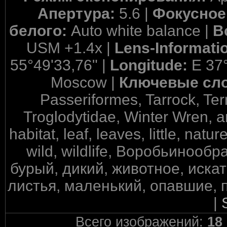
Апертура:
5.6 |
Фокусное
белого:
Auto white balance |
В
USM +1.4x |
Lens-Informati
55°49'33,76" |
Longitude:
E 37°
Moscow |
Ключевые сл
Passeriformes, Tarrock, Tern
Troglodytidae, Winter Wren, an
habitat, leaf, leaves, little, natu
wild, wildlife, Воробьинооб
бурый, дикий, животное, иска
листья, маленький, опавшие, 
|
Всего изображений:
18