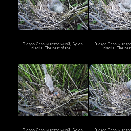
Гнездо Славки ястребиной, Sylvia
Гнездо Славки ястре
nisoria. The nest of the...
nisoria. The nest
Гнездо Славки ястребиной, Sylvia
Гнездо Славки ястре