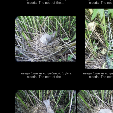
nisoria. The nest of the...
nisoria. The nest
Гнездо Славки ястребиной, Sylvia
Гнездо Славки ястре
nisoria. The nest of the...
nisoria. The nest