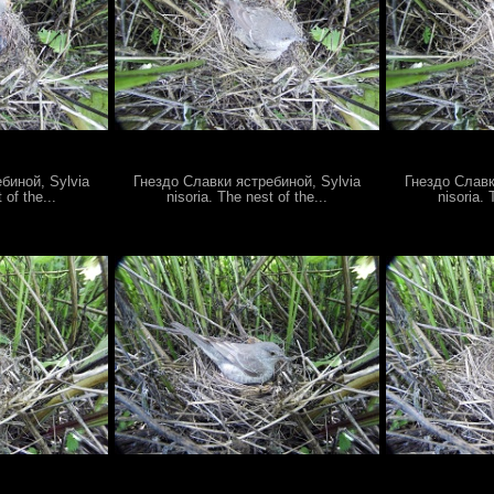
биной, Sylvia
Гнездо Славки ястребиной, Sylvia
Гнездо Славк
 of the...
nisoria. The nest of the...
nisoria. 