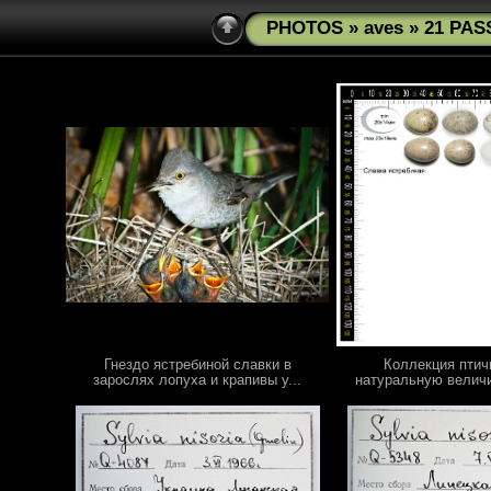
PHOTOS
»
aves
» 21 PAS
Гнездо ястребиной славки в
Коллекция птич
зарослях лопуха и крапивы у...
натуральную величи