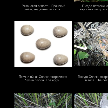
Рязанская область, Пронский
Гнездо ястребино
район, недалеко от села...
зарослях лопуха и 
Птичьи яйца: Славка ястребиная,
Гнездо Славки ястре
Sylvia nisoria. The eggs...
nisoria. The nest