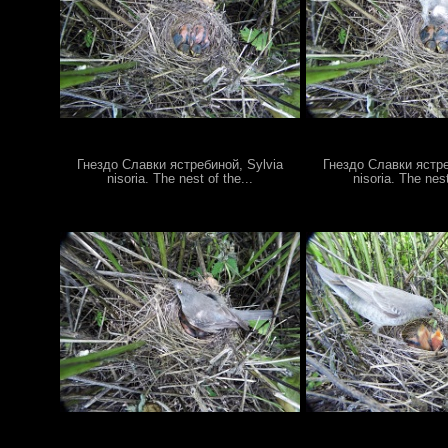
Гнездо Славки ястребиной, Sylvia
Гнездо Славки ястре
nisoria. The nest of the...
nisoria. The nest