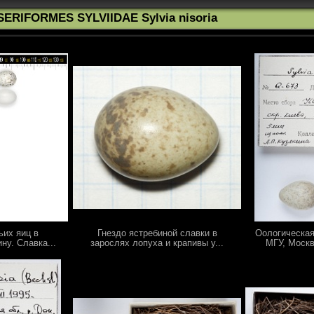
SERIFORMES SYLVIIDAE Sylvia nisoria
ьих яиц в
Гнездо ястребиной славки в
Оологическая
ну. Славка...
зарослях лопуха и крапивы у...
МГУ, Москв