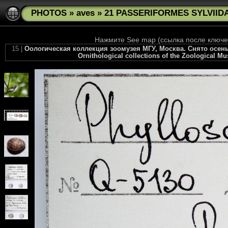
PHOTOS
»
aves
»
21 PASSERIFORMES SYLVIIDAE 
Нажмите See map (ссылка после ключев
15 |
Оологическая коллекция зоомузея МГУ, Москва. Снято осенью 2
Ornithological collections of the Zoological M