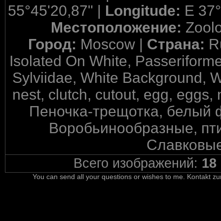
55°45'20,87" |
Longitude:
E 37°
Местоположение:
Zool
Город:
Moscow |
Страна:
R
Isolated On White, Passeriformes
Sylviidae, White Background, Wo
nest, clutch, cutout, egg, eggs, 
Пеночка-трещотка, белый ф
Воробьинообразные, пти
Славковые
Всего изображений:
18
You can send all your questions or wishes to me. Kontakt zu