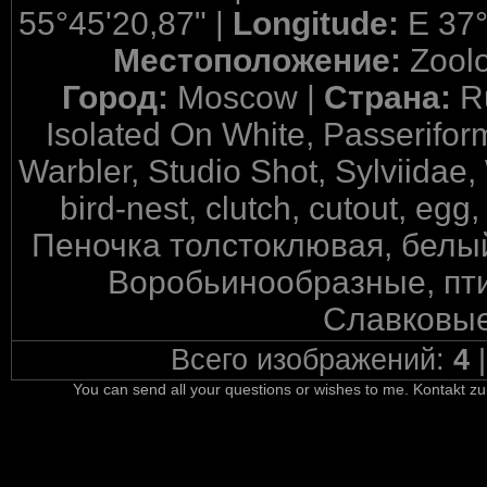
55°45'20,87" |
Longitude:
E 37°
Местоположение:
Zool
Город:
Moscow |
Страна:
R
Isolated On White, Passerifor
Warbler, Studio Shot, Sylviidae,
bird-nest, clutch, cutout, egg
Пеночка толстоклювая, белый
Воробьинообразные, пти
Славковые
Всего изображений:
4
You can send all your questions or wishes to me. Kontakt zu