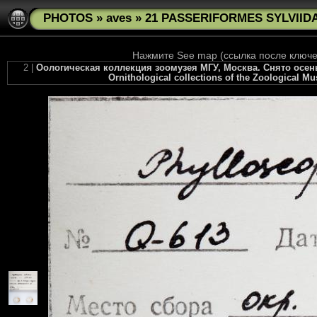
PHOTOS
»
aves
»
21 PASSERIFORMES SYLVIIDAE
Нажмите See map (ссылка после ключев
2 |
Оологическая коллекция зоомузея МГУ, Москва. Снято осенью
Ornithological collections of the Zoological M