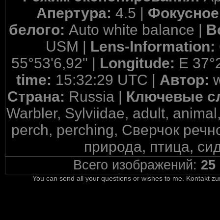
Апертура:
4.5 |
Фокусное
белого:
Auto white balance |
В
USM |
Lens-Information:
55°53'6,92" |
Longitude:
E 37°
time:
15:32:29 UTC |
Автор:
Страна:
Russia |
Ключевые с
Warbler, Sylviidae, adult, animal
perch, perching, Сверчок реч
природа, птица, си
Всего изображений:
25
You can send all your questions or wishes to me. Kontakt zu