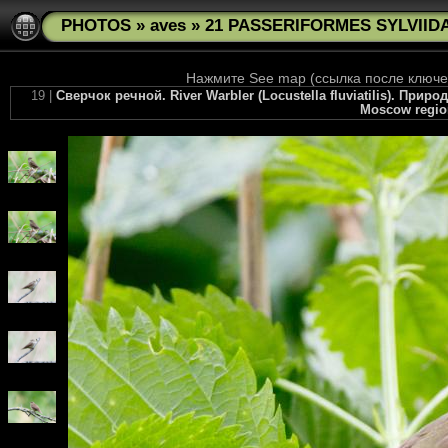
PHOTOS
»
aves
»
21 PASSERIFORMES SYLVIIDAE L
Нажмите See map (ссылка после ключев
19 |
Сверчок речной. River Warbler (Locustella fluviatilis). Пр
Moscow region