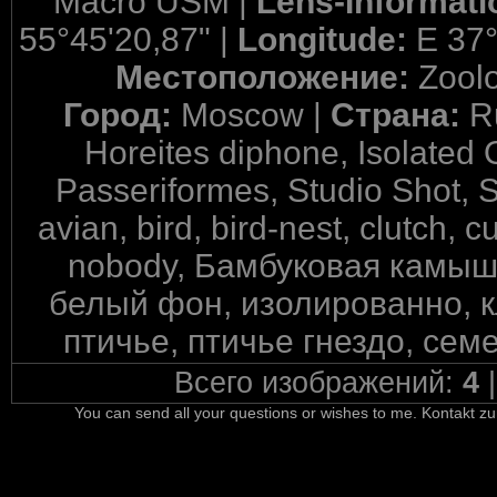
Macro USM |
Lens-Informati
55°45'20,87" |
Longitude:
E 37°
Местоположение:
Zool
Город:
Moscow |
Страна:
R
Horeites diphone, Isolated
Passeriformes, Studio Shot, 
avian, bird, bird-nest, clutch, c
nobody, Бамбуковая камыш
белый фон, изолированно, 
птичье, птичье гнездо, сем
Всего изображений:
4
You can send all your questions or wishes to me. Kontakt zu