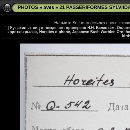
PHOTOS
»
aves
»
21 PASSERIFORMES SYLVIIDAE
Нажмите See map (ссылка после ключев
1 |
Кукшкиных яиц в гнезде нет: проверено Н.Н. Балацким. Оолог
короткокрылая, Horeites diphone, Japanese Bush Warbler. Ornithol
bird