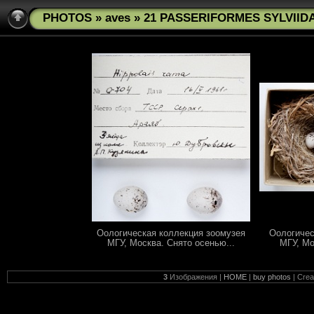
PHOTOS
»
aves
» 21 PASSERIFORMES SYLVIIDAE
Оологическая коллекция зоомузея
Оологичес
МГУ, Москва. Снято осенью...
МГУ, Мо
3
Изображения |
HOME
|
buy photos
| Cre