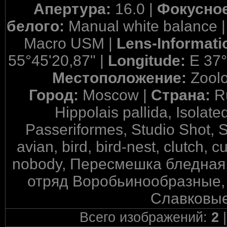
Апертура:
16.0 |
Фокусное
белого:
Manual white balance 
Macro USM |
Lens-Informati
55°45'20,87" |
Longitude:
E 37°
Местоположение:
Zool
Город:
Moscow |
Страна:
R
Hippolais pallida, Isolat
Passeriformes, Studio Shot, 
avian, bird, bird-nest, clutch, c
nobody, Пересмешка бледная,
отряд Воробьинообразные, 
Славковые
Всего изображений:
2