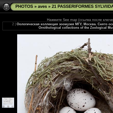
PHOTOS
»
aves
»
21 PASSERIFORMES SYLVIIDAE 
Нажмите See map (ссылка после ключев
2 |
Оологическая коллекция зоомузея МГУ, Москва. Снято осень
Ornithological collections of the Zoological M