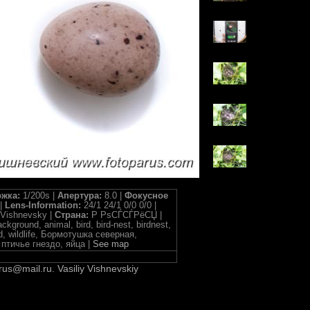
жка:
1/200s |
Апертура:
8.0 |
Фокусное
|
Lens-Information:
24/1 24/1 0/0 0/0 |
 Vishnevsky |
Страна:
Р РѕСЃСЃРёСЏ |
kground, animal, bird, bird-nest, birdnest,
wild, wildlife, Бормотушка северная,
птичье гнездо, яйца |
See map
rus@mail.ru. Vasiliy Vishnevskiy