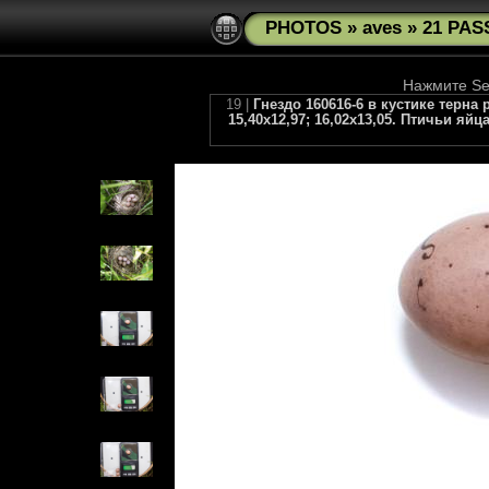
PHOTOS
»
aves
»
21 PAS
Нажмите See
19 |
Гнездо 160616-6 в кустике терна 
15,40х12,97; 16,02х13,05. Птичьи яйца