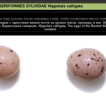
SERIFORMES SYLVIIDAE Hippolais calligata
 map (ссылка после ключевых слов), чтобы посмотреть место съё
рядом с зарослями вишни почти на уровне земли. промеры в мм: 16,35
: Бормотушка северная, Hippolais calligata. The eggs of the Booted War
isolated.