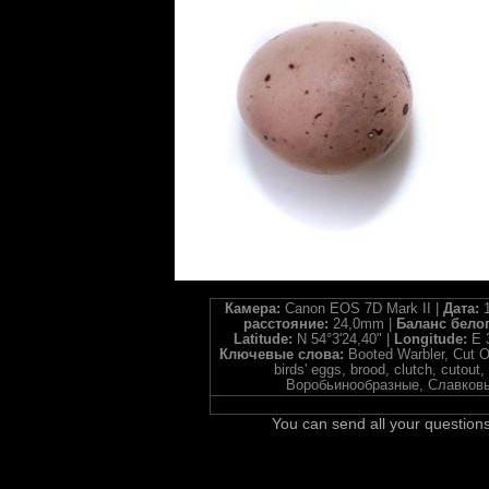
Камера:
Canon EOS 7D Mark II |
Дата:
расстояние:
24,0mm |
Баланс бело
Latitude:
N 54°3'24,40" |
Longitude:
E 
Ключевые слова:
Booted Warbler, Cut Ou
birds' eggs, brood, clutch, cutout,
Воробьинообразные, Славковые
You can send all your questions