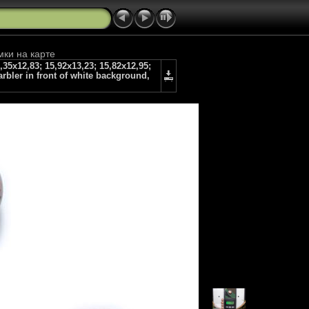
мки на карте
х12,83; 15,92х13,23; 15,82х12,95;
bler in front of white background,