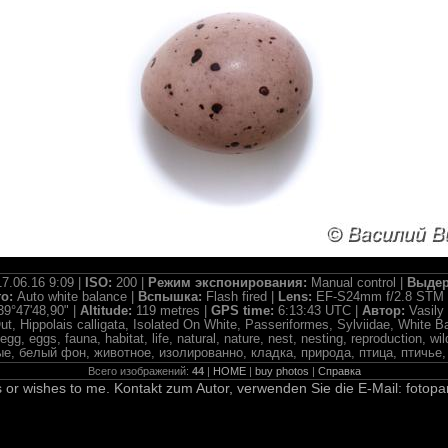
17.06.16 9:09 |
ISO:
200 |
Режим экспонирования:
Manual control |
Выдер
го:
Auto white balance |
Вспышка:
Flash fired |
Lens:
EF-S24mm f/2.8 STM 
39°47'48,90" |
Altitude:
119 metres |
GPS time:
6:13:43 UTC |
Автор:
Vasily
t, Hippolais calligata, Isolated On White, Passeriformes, Sylviidae, White Bac
 egg, eggs, fauna, habitat, life, natural, nature, nest, nesting, reproduction, 
, белый фон, животное, изолированно, кладка, природа, птица, птичье, 
Всего изображений:
44
|
HOME
|
buy photos
|
Справка
 or wishes to me. Kontakt zum Autor, verwenden Sie die E-Mail: fotopa