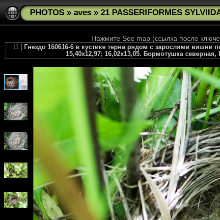
PHOTOS
»
aves
»
21 PASSERIFORMES SYLVIIDAE 
Нажмите See map (ссылка после ключев
11 |
Гнездо 160616-6 в кустике терна рядом с зарослями вишни поч
15,40х12,97; 16,02х13,05. Бормотушка северная, Hi