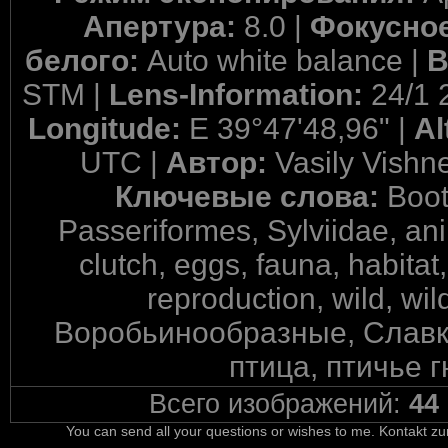
Апертура:
8.0 |
Фокусное
белого:
Auto white balance |
В
STM |
Lens-Information:
24/1 
Longitude:
E 39°47'48,96" |
Al
UTC |
Автор:
Vasily Vishn
Ключевые слова:
Boot
Passeriformes, Sylviidae, anim
clutch, eggs, fauna, habitat, 
reproduction, wild, w
Воробьинообразные, Славко
птица, птичье г
Всего изображений:
44
You can send all your questions or wishes to me. Kontakt zu