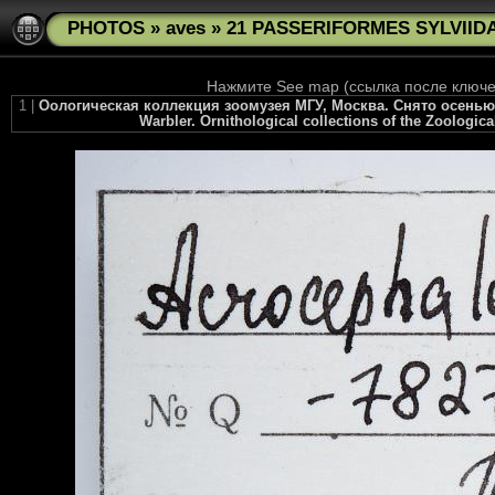
PHOTOS
»
aves
»
21 PASSERIFORMES SYLVIIDAE
Нажмите See map (ссылка после ключев
1 |
Оологическая коллекция зоомузея МГУ, Москва. Снято осенью 2
Warbler. Ornithological collections of the Zoologic