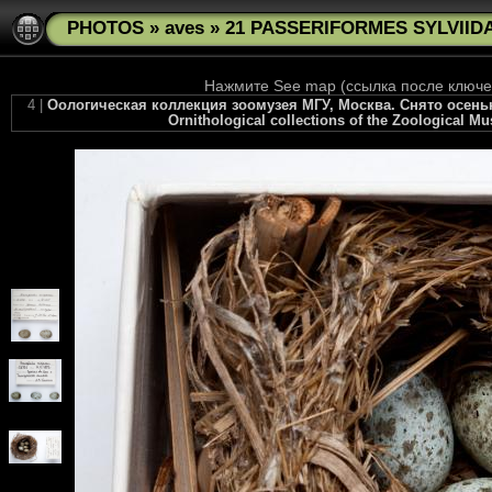
PHOTOS
»
aves
»
21 PASSERIFORMES SYLVIIDAE
Нажмите See map (ссылка после ключев
4 |
Оологическая коллекция зоомузея МГУ, Москва. Снято осенью 
Ornithological collections of the Zoological M