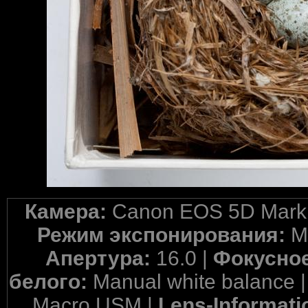
Камера:
Canon EOS 5D Mark 
Режим экспонирования:
M
Апертура:
16.0 |
Фокусное
белого:
Manual white balance 
Macro USM |
Lens-Informati