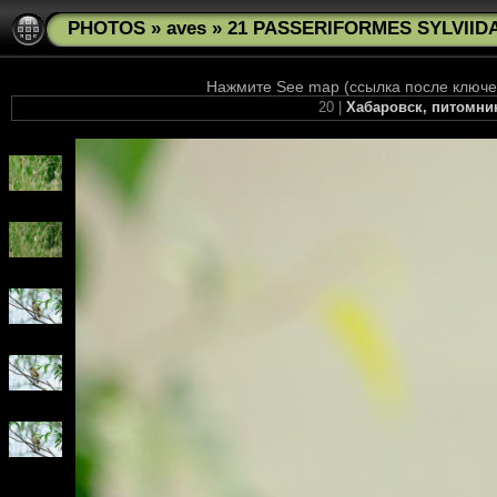
PHOTOS
»
aves
»
21 PASSERIFORMES SYLVIIDAE
Нажмите See map (ссылка после ключев
20 |
Хабаровск, питомник