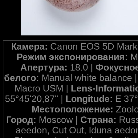
Камера:
Canon EOS 5D Mark 
Режим экспонирования:
M
Апертура:
18.0 |
Фокусное
белого:
Manual white balance 
Macro USM |
Lens-Informati
55°45'20,87" |
Longitude:
E 37°
Местоположение:
Zool
Город:
Moscow |
Страна:
Russ
aeedon, Cut Out, Iduna aedon