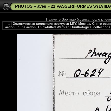
PHOTOS
»
aves
»
21 PASSERIFORMES SYLVIIDA
Нажмите See map (ссылка после ключев
1 |
Оологическая коллекция зоомузея МГУ, Москва. Снято осень
aedon, Iduna aedon, Thick-billed Warbler. Ornithological collection