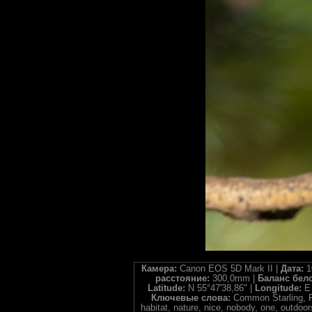
Камера:
Canon EOS 5D Mark II |
Дата:
1
расстояние:
300,0mm |
Баланс бел
Latitude:
N 55°47'38,86" |
Longitude:
E
Ключевые слова:
Common Starling, Pa
habitat, nature, nice, nobody, one, outdoo