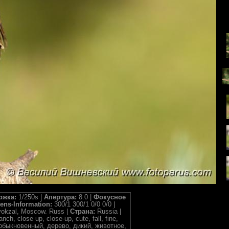
ржка:
1/250s |
Апертура:
8.0 |
Фокусное
ens-Information:
300/1 300/1 0/0 0/0 |
vokzal, Moscow. Russ |
Страна:
Russia |
ch, close up, close-up, cute, fall, fine,
орец обыкновенный, дерево, дикий, животное,