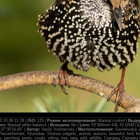
0.10.09 11:28 |
ISO:
125 |
Режим экспонирования:
Manual control |
Выде
ого:
Manual white balance |
Вспышка:
No |
Lens:
EF300mm f/4L IS USM |
L
 37°35'16,65" |
Автор:
Vasily Vishnevsky |
Местоположение:
Savelevskiy 
sseriformes, Sturnidae, Sturnus vulgaris, animal, autumn, beautiful, bird, bran
rs, perching, pretty, single, sitting, tree, twig, wild, wildlife, Скворец, Скв