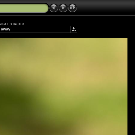
мки на карте
 away