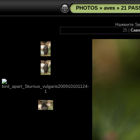
PHOTOS
»
aves
»
21 PAS
Нажмите See
25 |
Саве