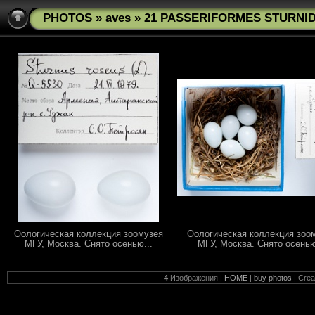
PHOTOS
»
aves
» 21 PASSERIFORMES STURNIDA
Оологическая коллекция зоомузея
Оологическая коллекция зоо
МГУ, Москва. Снято осенью...
МГУ, Москва. Снято осенью
4
Изображения |
HOME
|
buy photos
| Cre