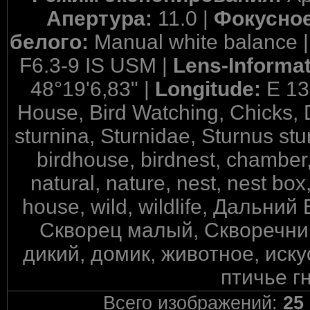
Апертура:
11.0 |
Фокусное
белого:
Manual white balance 
F6.3-9 IS USM |
Lens-Informa
48°19'6,83" |
Longitude:
E 13
House, Bird Watching, Chicks, D
sturnina, Sturnidae, Sturnus stur
birdhouse, birdnest, chamber, 
natural, nature, nest, nest box
house, wild, wildlife, Дальни
Скворец малый, Скворечник
дикий, домик, животное, иску
птичье г
Всего изображений:
25