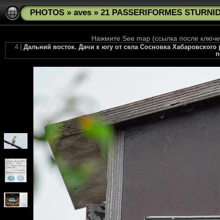
PHOTOS
»
aves
»
21 PASSERIFORMES STURNIDA
Нажмите See map (ссылка после ключев
4 |
Дальний восток. Дачи к югу от села Сосновка Хабаровского
n