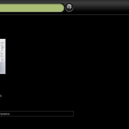
я
правка