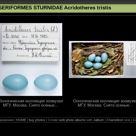
SERIFORMES STURNIDAE Acridotheres tristis
Оологическая коллекция зоомузея
Оологическая коллекция зоомузе
МГУ, Москва. Снято осенью...
МГУ, Москва. Снято осенью...
ражения |
HOME
|
buy photos
| Create
web photo albums
with
Jalbum
|
Chameleon
skin |
С