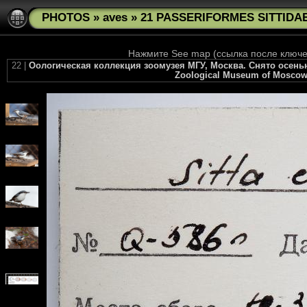
PHOTOS
»
aves
»
21 PASSERIFORMES SITTIDAE 
Нажмите See map (ссылка после ключев
22 |
Оологическая коллекция зоомузея МГУ, Москва. Снято осенью 201
Zoological Museum of Moscow U