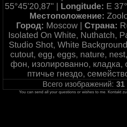
55°45'20,87" |
Longitude:
E 37°
Местоположение:
Zool
Город:
Moscow |
Страна:
R
Isolated On White, Nuthatch, Pa
Studio Shot, White Background, 
cutout, egg, eggs, nature, ne
фон, изолированно, кладка,
птичье гнездо, семейств
Всего изображений:
31
You can send all your questions or wishes to me. Kontakt zu