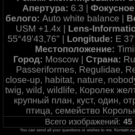
Апертура:
6.3 |
Фокусное
белого:
Auto white balance |
В
USM +1.4x |
Lens-Informati
55°49'43,76" |
Longitude:
E 37
Местоположение:
Timi
Город:
Moscow |
Страна:
Ru
Passeriformes, Regulidae, Re
close-up, habitat, nature, nobody
twig, wild, wildlife, Королек 
крупный план, куст, один, 
птица, семейство Корольк
Всего изображений:
45
You can send all your questions or wishes to me. Kontakt zu