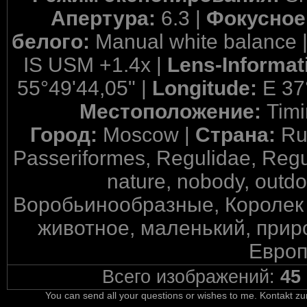
Апертура:
6.3 |
Фокусное
белого:
Manual white balance 
IS USM +1.4x |
Lens-Informat
55°49'44,05" |
Longitude:
E 37
Местоположение:
Timi
Город:
Moscow |
Страна:
Ru
Passeriformes, Regulidae, Regulus
nature, nobody, outdoor
Воробьинообразные, Королек 
животное, маленький, прир
Европ
Всего изображений:
45
You can send all your questions or wishes to me. Kontakt zu