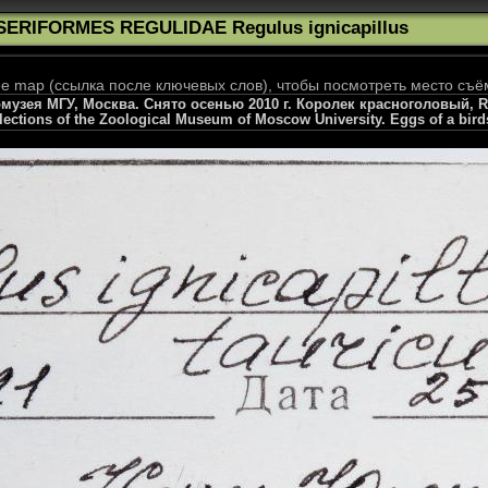
SERIFORMES REGULIDAE Regulus ignicapillus
 map (ссылка после ключевых слов), чтобы посмотреть место съё
узея МГУ, Москва. Снято осенью 2010 г. Королек красноголовый, Regu
llections of the Zoological Museum of Moscow University. Eggs of a bird