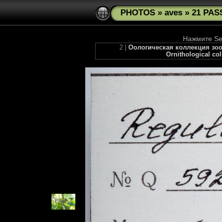
PHOTOS
»
aves
»
21 PAS
Нажмите See
2 |
Оологическая коллекция зоом
Ornithological co