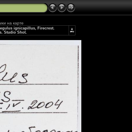
мки на карте
lus ignicapillus, Firecrest.
s. Studio Shot.