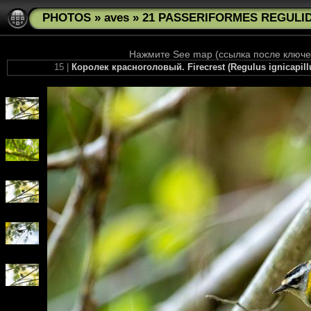
PHOTOS
»
aves
»
21 PASSERIFORMES REGULIDAE
Нажмите See map (ссылка после ключев
15 |
Королек красноголовый. Firecrest (Regulus ignicapil