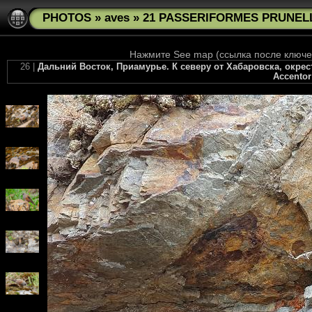
PHOTOS
»
aves
»
21 PASSERIFORMES PRUNELLID
Нажмите See map (ссылка после ключев
26 |
Дальний Восток, Приамурье. К северу от Хабаровска, окрест
Accentor 