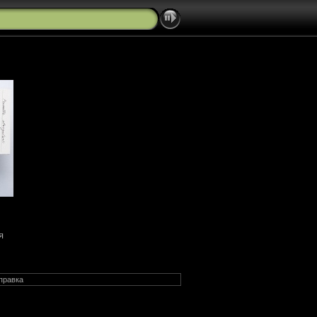
я
правка