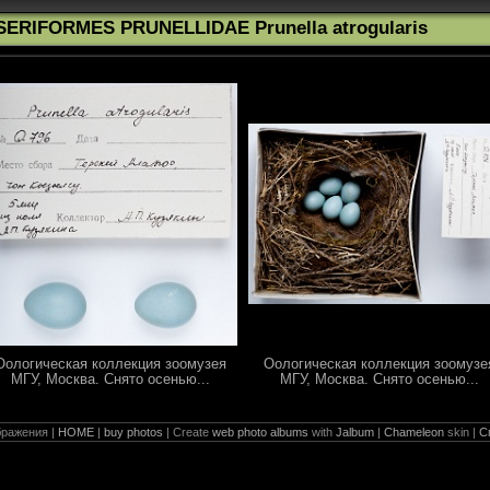
SERIFORMES PRUNELLIDAE Prunella atrogularis
Оологическая коллекция зоомузея
Оологическая коллекция зоомузе
МГУ, Москва. Снято осенью...
МГУ, Москва. Снято осенью...
ражения |
HOME
|
buy photos
| Create
web photo albums
with
Jalbum
|
Chameleon
skin |
С