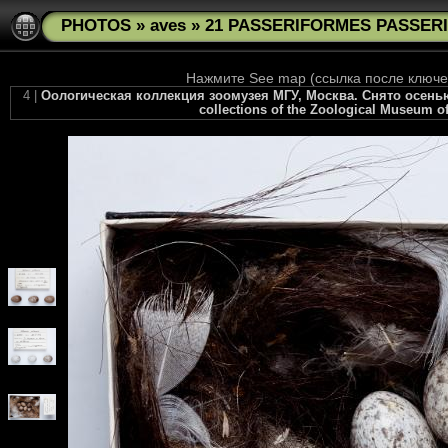
PHOTOS
»
aves
»
21 PASSERIFORMES PASSERID
Нажмите See map (ссылка после ключев
4 |
Оологическая коллекция зоомузея МГУ, Москва. Снято осенью 2
collections of the Zoological Museum of