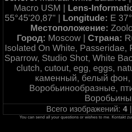
Macro USM |
Lens-Informati
55°45'20,87" |
Longitude:
E 37°
Местоположение:
Zool
Город:
Moscow |
Страна:
R
Isolated On White, Passeridae, 
Sparrow, Studio Shot, White Back
clutch, cutout, egg, eggs, na
каменный, белый фон, 
Воробьинообразные, пти
Воробьиные
Всего изображений:
4
You can send all your questions or wishes to me. Kontakt zu