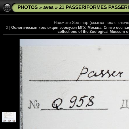
PHOTOS
»
aves
»
21 PASSERIFORMES PASSERID
Нажмите See map (ссылка после ключев
2 |
Оологическая коллекция зоомузея МГУ, Москва. Снято осенью 2
collections of the Zoological Museum of