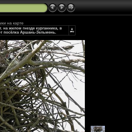
мки на карте
г. на жилом гнезде курганника, в
от посёлка Аршань-Зельмень.