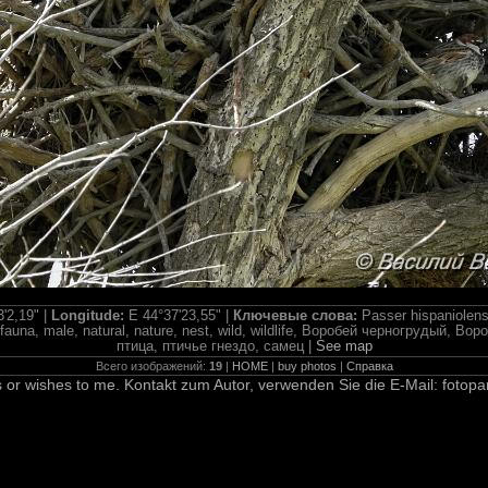
'2,19" |
Longitude:
E 44°37'23,55" |
Ключевые слова:
Passer hispaniolens
st, fauna, male, natural, nature, nest, wild, wildlife, Воробей черногрудый, 
птица, птичье гнездо, самец |
See map
Всего изображений:
19
|
HOME
|
buy photos
|
Справка
 or wishes to me. Kontakt zum Autor, verwenden Sie die E-Mail: fotopa