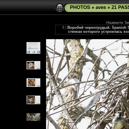
PHOTOS
»
aves
»
21 PAS
Нажмите See
9 |
Воробей черногрудый. Spanish Sp
стенках которого устроилась к