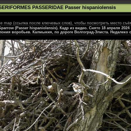
SERIFORMES PASSERIDAE Passer hispaniolensis
 map (ссылка после ключевых слов), чтобы посмотреть место съё
arrow (Passer hispaniolensis). Кадр из видео. Снято 18 апреля 2024 
олония воробьев. Калмыкия, по дороге Волгоград-Элиста. Недалеко 