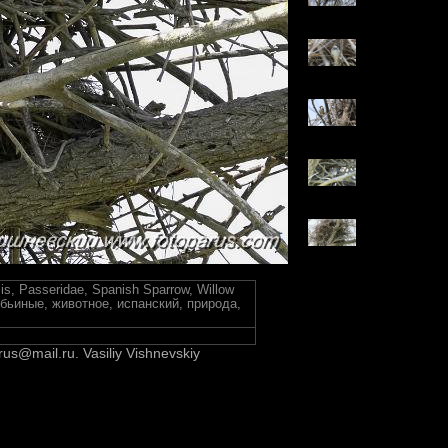
is, Passeridae, Spanish Sparrow, Willow
Воробьиные, животное, испанский, природа,
rus@mail.ru. Vasiliy Vishnevskiy