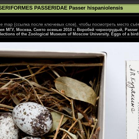
SERIFORMES PASSERIDAE Passer hispaniolensis
 map (ссылка после ключевых слов), чтобы посмотреть место съё
я МГУ, Москва. Снято осенью 2010 г. Воробей черногрудый, Passer h
llections of the Zoological Museum of Moscow University. Eggs of a bird