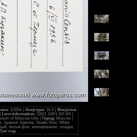
жка:
1/200s |
Апертура:
16.0 |
Фокусное
|
Lens-Information:
100/1 100/1 0/0 0/0 |
useum of Moscow Univ |
Город:
Moscow |
s, Spanish Sparrow, Studio Shot, White
огрудый, белый фон, изолированно, кладка,
See map