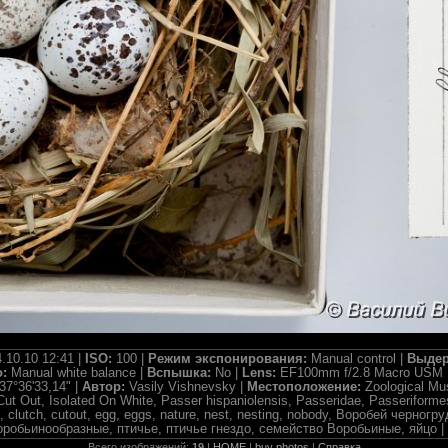
.10.10 12:41 |
ISO:
100 |
Режим экспонирования:
Manual control |
Выдер
о:
Manual white balance |
Вспышка:
No |
Lens:
EF100mm f/2.8 Macro USM 
37°36'33,14" |
Автор:
Vasily Vishnevsky |
Местоположение:
Zoological M
Cut Out, Isolated On White, Passer hispaniolensis, Passeridae, Passeriforme
st, clutch, cutout, egg, eggs, nature, nest, nesting, nobody, Воробей черн
оробьинообразные, птичье, птичье гнездо, семейство Воробьиные, яйцо |
Всего изображений:
19
|
HOME
|
buy photos
|
Справка