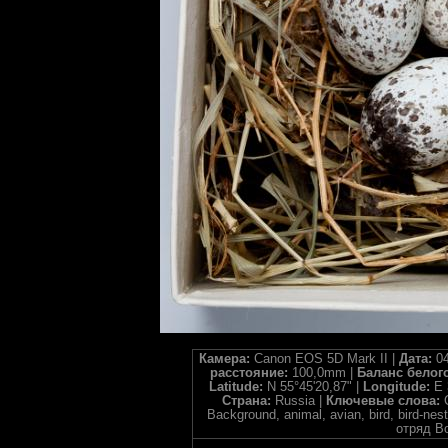
Камера:
Canon EOS 5D Mark II |
Дата:
04
расстояние:
100,0mm |
Баланс белог
Latitude:
N 55°45'20,87" |
Longitude:
E 
Страна:
Russia |
Ключевые слова:
Background, animal, avian, bird, bird-ne
отряд В