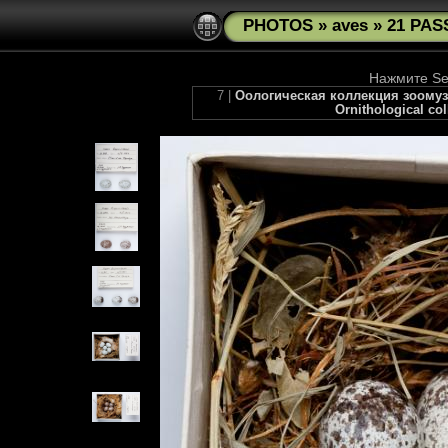
PHOTOS
»
aves
»
21 PAS
Нажмите See
7 |
Оологическая коллекция зоомузе
Ornithological co