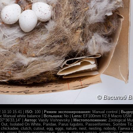
.10.10 15:41 |
ISO:
100 |
Режим экспонирования:
Manual control |
Выдер
о:
Manual white balance |
Вспышка:
No |
Lens:
EF100mm f/2.8 Macro USM 
37°36'33,14" |
Автор:
Vasily Vishnevsky |
Местоположение:
Zoological M
 Out, Isolated On White, Paridae, Parus lugubris, Passeriformes, Sombre Tit,
t, chickadee, clutch, cutout, egg, eggs, nature, nest, nesting, nobody, Га
ка, отряд Воробьинообразные, птичье, птичье гнездо, семейство Синице