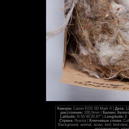
Камера:
Canon EOS 5D Mark II |
Дата:
12
расстояние:
100,0mm |
Баланс белог
Latitude:
N 55°45'20,87" |
Longitude:
E 
Страна:
Russia |
Ключевые слова:
Cut
Background, animal, avian, bird, bird-nes
изолированно, клад