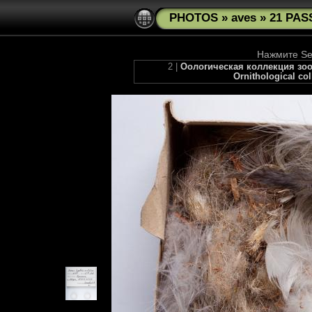
PHOTOS
»
aves
»
21 PAS
Нажмите See
2 |
Оологическая коллекция зоом
Ornithological co