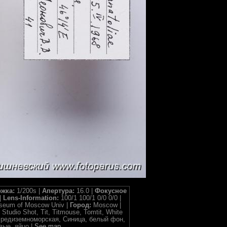
жка:
1/200s |
Апертура:
16.0 |
Фокусное
|
Lens-Information:
100/1 100/1 0/0 0/0 |
useum of Moscow Univ |
Город:
Moscow |
 Studio Shot, Tit, Titmouse, Tomtit, White
ичка средиземноморская, Синица, белый фон,
вые, яйцо |
See map