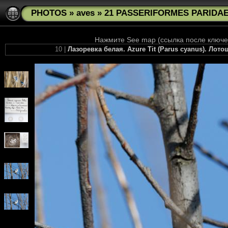
PHOTOS
»
aves
»
21 PASSERIFORMES PARIDAE 
Нажмите See map (ссылка после ключев
10 |
Лазоревка белая. Azure Tit (Parus cyanus). Лот