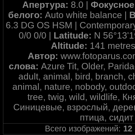
Апертура:
8.0 |
Фокусное
белого:
Auto white balance |
6.3 DG OS HSM | Contemporary
0/0 0/0 |
Latitude:
N 56°13'1
Altitude:
141 metres
Автор:
www.fotoparus.co
слова:
Azure Tit, Older, Parida
adult, animal, bird, branch, 
animal, nature, nobody, outdoors
tree, twig, wild, wildlife
Синицевые, взрослый, дерево
птица, сидит
Всего изображений:
12